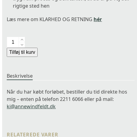
rigtige sted hen
Læs mere om KLARHED OG RETNING
hér
KLARHED
OG
Alternative:
Tilføj til kurv
RETNING
antal
Beskrivelse
Når du har købt forløbet, bestiller du tid direkte hos
mig – enten på telefon 2211 6066 eller på mail:
ki@annewindfeldt.dk
RELATEREDE VARER