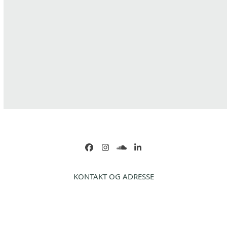
Facebook
Instagram
soundcloud
LinkedIn
KONTAKT OG ADRESSE
HANDELSBETINGELSER
COOKIE- OG PRIVATLIVSPOLITIK