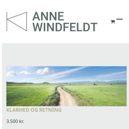
Skip
to
content
go
Ope
Clos
to
mob
mob
cart
me
me
KLARHED OG RETNING
3.500
kr.