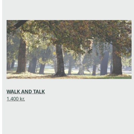
Use
the
left
and
right
arrow
keys
to
access
the
WALK AND TALK
carousel
1.400
kr.
navigation
buttons