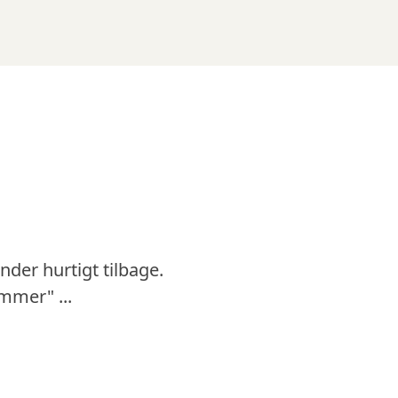
nder hurtigt tilbage.
Jeg fors
mmer" ...