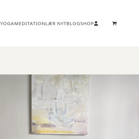
1
YOGA
MEDITATION
LÆR NYT
BLOG
SHOP
go
to
cart