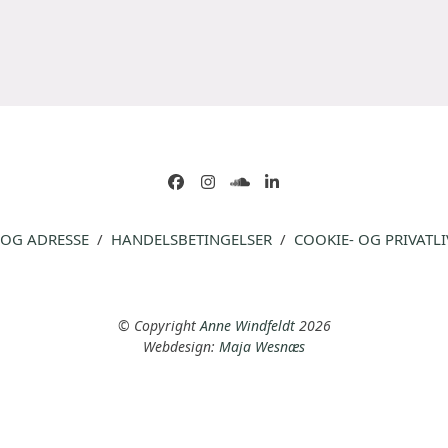
Facebook
Instagram
soundcloud
LinkedIn
 OG ADRESSE
/
HANDELSBETINGELSER
/
COOKIE- OG PRIVATLI
© Copyright
Anne Windfeldt
2026
Webdesign:
Maja Wesnæs