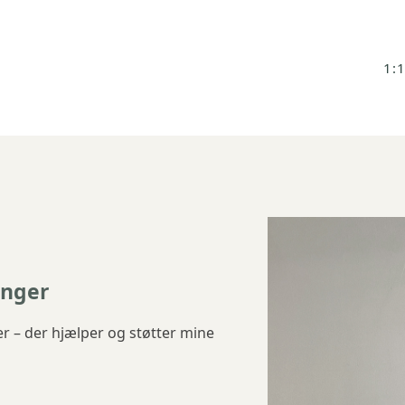
1:
inger
er – der hjælper og støtter mine