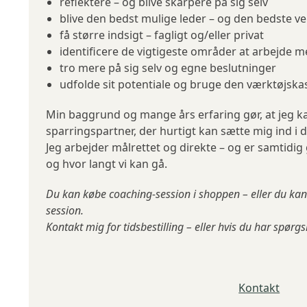
reflektere – og blive skarpere på sig selv
blive den bedst mulige leder – og den bedste ver
få større indsigt – fagligt og/eller privat
identificere de vigtigeste områder at arbejde 
tro mere på sig selv og egne beslutninger
udfolde sit potentiale og bruge den værktøjskas
Min baggrund og mange års erfaring gør, at jeg k
sparringspartner, der hurtigt kan sætte mig ind i d
Jeg arbejder målrettet og direkte – og er samtidig
og hvor langt vi kan gå.
Du kan købe coaching-session i shoppen – eller du kan b
session.
Kontakt mig for tidsbestilling – eller hvis du har spørg
Kontakt