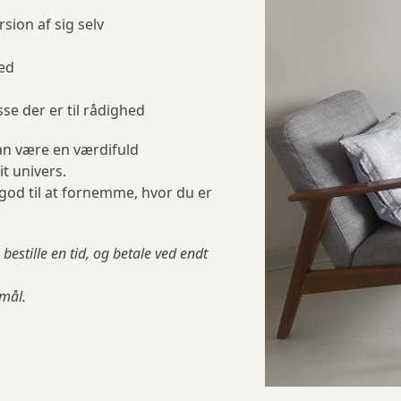
sion af sig selv
med
se der er til rådighed
an være en værdifuld
it univers.
 god til at fornemme, hvor du er
estille en tid, og betale ved endt
smål.