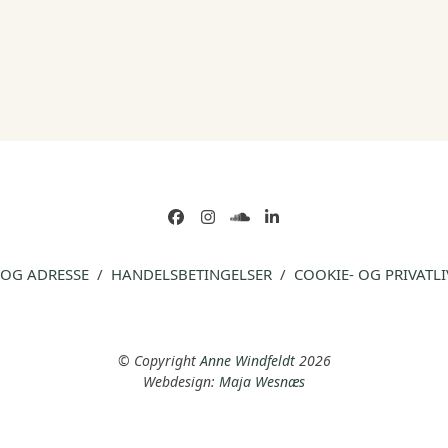
Facebook
Instagram
soundcloud
LinkedIn
 OG ADRESSE
/
HANDELSBETINGELSER
/
COOKIE- OG PRIVATLI
© Copyright
Anne Windfeldt
2026
Webdesign:
Maja Wesnæs