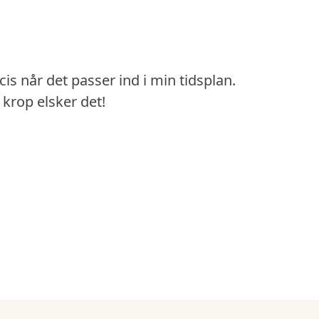
is når det passer ind i min tidsplan.
krop elsker det!
Jeg brug