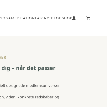
1
YOGA
MEDITATION
LÆR NYT
BLOG
SHOP
go
to
cart
SER
l dig – når det passer
ecielt designede medlemsuniverser
ion, viden, konkrete redskaber og