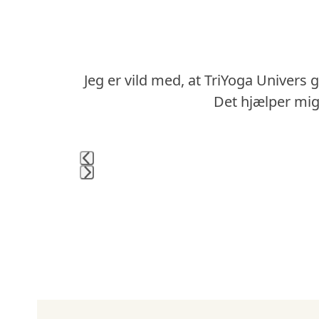
the
left
and
right
Jeg er vild med, at TriYoga Univers 
arrow
keys
m til mig
Det hjælper mig
to
access
the
carousel
navigation
Press
buttons
escape
to
go
to
the
first
slide