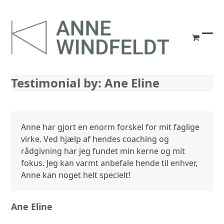
Skip
to
content
go
Ope
Clos
to
mob
mob
cart
me
me
Testimonial by: Ane Eline
Anne har gjort en enorm forskel for mit faglige
virke. Ved hjælp af hendes coaching og
rådgivning har jeg fundet min kerne og mit
fokus. Jeg kan varmt anbefale hende til enhver,
Anne kan noget helt specielt!
Ane Eline