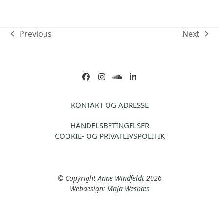
Previous
Next
previous
next
post:
post:
Facebook
Instagram
soundcloud
LinkedIn
KONTAKT OG ADRESSE
HANDELSBETINGELSER
COOKIE- OG PRIVATLIVSPOLITIK
© Copyright
Anne Windfeldt
2026
Webdesign:
Maja Wesnæs