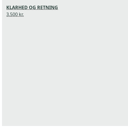
to
KLARHED OG RETNING
access
3.500
kr.
the
carousel
navigation
buttons