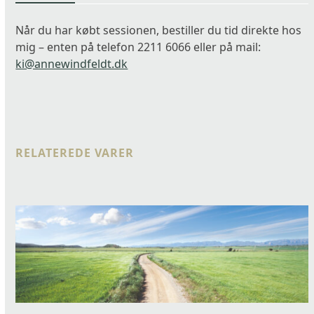
Når du har købt sessionen, bestiller du tid direkte hos
mig – enten på telefon 2211 6066 eller på mail:
ki@annewindfeldt.dk
RELATEREDE VARER
Use
the
left
and
right
arrow
keys