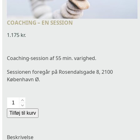
COACHING – EN SESSION
1.175
kr.
Coaching-session af 55 min. varighed.
Sessionen foregår på Rosendalsgade 8, 2100
København Ø.
COACHING
-
Alternative:
Tilføj til kurv
en
session
antal
Beskrivelse