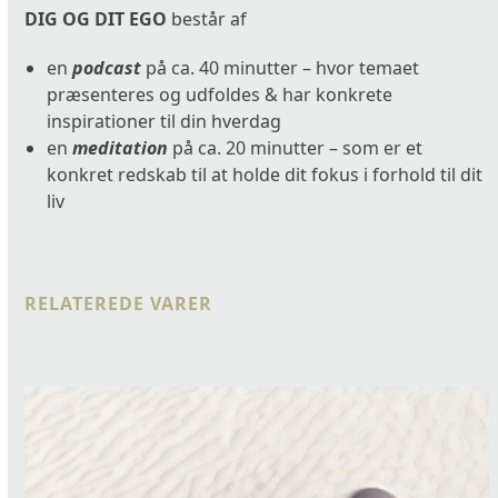
en
DIG OG DIT EGO
består af
løve
en
podcast
på ca. 40 minutter – hvor temaet
eller
præsenteres og udfoldes & har konkrete
en
inspirationer til din hverdag
kamel"?
en
meditation
på ca. 20 minutter – som er et
antal
konkret redskab til at holde dit fokus i forhold til dit
liv
RELATEREDE VARER
Use
the
left
and