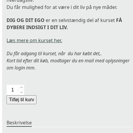
Du får mulighed for at være i dit liv på nye måder.
DIG OG DIT EGO
er en selvstændig del af kurset
FÅ
DYBERE INDSIGT I DIT LIV.
Læs mere om kurset her.
Du får adgang til kurset, når du har købt det,.
Kort tid efter dit køb, modtager du en mail med oplysninger
om login mm.
DIG
OG
Alternative:
Tilføj til kurv
DIT
EGO
–
Beskrivelse
"er
du