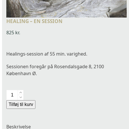
HEALING – EN SESSION
825
kr.
Healings-session af 55 min. varighed.
Sessionen foregår på Rosendalsgade 8, 2100
København Ø.
HEALING
-
Alternative:
Tilføj til kurv
en
session
antal
Beskrivelse