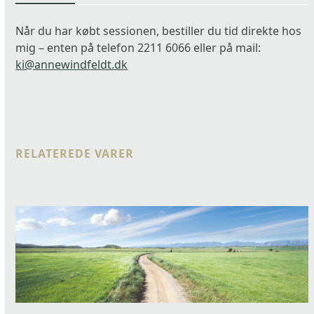
Når du har købt sessionen, bestiller du tid direkte hos
mig – enten på telefon 2211 6066 eller på mail:
ki@annewindfeldt.dk
RELATEREDE VARER
Use
the
left
and
right
arrow