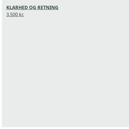
keys
to
KLARHED OG RETNING
access
3.500
kr.
the
carousel
navigation
buttons