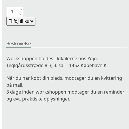
TriYoga
workshop
Alternative:
Tilføj til kurv
1
-
København
Beskrivelse
antal
Workshoppen holdes i lokalerne hos Yojo,
Teglgårdsstræde 8 B, 3. sal – 1452 Købehavn K.
Når du har købt din plads, modtager du en kvittering
på mail.
8 dage inden workshoppen modtager du en reminder
og evt. praktiske oplysninger.